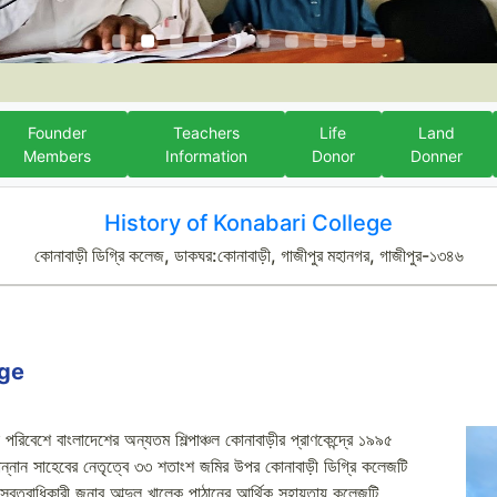
Founder
Teachers
Life
Land
Members
Information
Donor
Donner
History of Konabari College
কোনাবাড়ী ডিগ্রি কলেজ, ডাকঘর:কোনাবাড়ী, গাজীপুর মহানগর, গাজীপুর-১৩৪৬
ege
পরিবেশে বাংলাদেশের অন্যতম শিল্পাঞ্চল কোনাবাড়ীর প্রাণকেন্দ্রে ১৯৯৫
. মান্নান সাহেবের নেতৃত্বে ৩৩ শতাংশ জমির উপর কোনাবাড়ী ডিগ্রি কলেজটি
র স্বত্বাধিকারী জনাব আব্দুল খালেক পাঠানের আর্থিক সহায়তায় কলেজটি