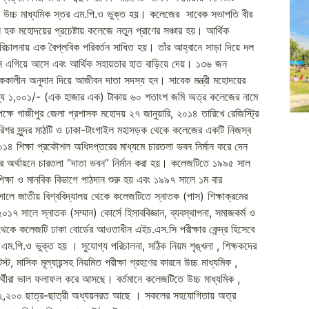
র উচ্চ মাধ্যমিক স্তর এম.পি.ও ভুক্ত হয়। কলেজের সাবেক সভাপতি বীর
 হক মহোদয়ের প্রচেষ্টায় কলেজে নতুন প্রাণের সঞ্চার হয়। আর্থিক
িচালনায় এক বৈপ্লবিক পরিবর্তন সাধিত হয়। তাঁর আহ্বানে সাড়া দিয়ে দল
নয়নে এগিয়ে আসে এবং আর্থিক সহায়তার হাত বাড়িয়ে দেয়। ১৩৬ জন
ে এককালীন অনুদান দিয়ে আজীবন দাতা সদস্য হন। সাবেক মন্ত্রী মহোদয়ের
মূল্যে ১,০০১/- (এক হাজার এক) টাকায় ৬০ শতাংশ জমি অত্র কলেজের নামে
র পক্ষে গাজীপুর জেলা প্রশাসক মহোদয় ২৭ জানুয়ারি, ২০১৪ তারিখে রেজিস্ট্রি
রিশর সুন্দর মাঠটি ও ঢাকা-টাংগাইল মহাসড়ক থেকে কলেজের একটি নিজস্ব
 ২০১৪ শিক্ষা প্রকৌশল অধিদপ্তরের মাধ্যমে চারতলা ভবন নির্মান করে দেন
অর্থায়নে চারতলা “দাতা ভবন” নির্মান করা হয়। কলেজটিতে ১৯৯৫ সাল
শিক্ষা ও মানবিক বিভাগে পাঠদান শুরু হয় এবং ১৯৯৭ সালে ১ম বার
লে জাতীয় বিশ্ববিদ্যালয় থেকে কলেজটিতে স্নাতক (পাস) শিক্ষাক্রমের
১৭ সালে স্নাতক (সম্মান) কোর্সে হিসাববিজ্ঞান, ব্যবস্থাপনা, সমাজকর্ম ও
 থেকে কলেজটি ঢাকা বোর্ডের আওতাধীন এইচ.এস.সি পরীক্ষার কেন্দ্র হিসেবে
এম.পি.ও ভুক্ত হয় । সুযোগ্য পরিচালনা, সঠিক নিয়ম শৃঙ্খলা , শিক্ষকদের
, মাসিক মূল্যায়ন্সহ নিয়মিত পরীক্ষা গ্রহণের কারনে উচ্চ মাধ্যমিক ,
্ষার্থীরা ভাল ফলাফল করে আসছে। বর্তমানে কলেজটিতে উচ্চ মাধ্যমিক ,
রায় ২,২০০ ছাত্র-ছাত্রী অধ্যয়নরত আছে । সকলের সহযোগিতায় অত্র