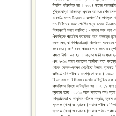
দীর্ঘদিন পরিচালিত হয় । ২০০৪ সালের কলেজটি
মুক্তিযোদ্ধা আলহাজ্ব এ্যাডঃ আ.ক.ম মোজাম্মেল
অবকাঠামোগত উন্নয়ন ও একাডেমিক কার্যক্রম পর
মত নির্বিশেষে সকল শ্রেণির মানুষ কলেজ উন্
শিক্ষানুরাগী মহান ব্যাক্তি ৫০ হাজার টাকা কর
ঐকান্তিক প্রচেষ্টায় কলেজের নামে নামমাত্র 
বরাদ্দ দেন, যা গণপ্রজাতন্ত্রী বাংলাদেশ সরকারে
করে দেন। জমি বরাদ্দ পাওয়ার পরে কলেজের সুপ
রাস্তা নির্মান করা হয় । তাছাড়া মন্ত্রী মহোদয়
এবং ২০১৫ সালে কলেজের আজীবন দাতা সদস্যের 
থেকে একাদশ-দ্বাদশ শ্রেণীতে বিজ্ঞান, ব্যবসায় 
এইচ.এস.সি পরীক্ষায় অংশগ্রহণ করে । ২০১২ সা
বি.এস.এস ও বি.বি.এস কোর্সের অধিভুক্তি এবং ২০
রাষ্ট্রবিজ্ঞান বিষয়ে অধিভুক্তি হয় । ২০১৯ সাল
ব্যবহার হচ্ছে। ২০২৩ সালে স্নাতক(পাস) স্তর 
আন্তরিকতা ও আধুনিক পাঠদান পদ্ধতি, ক্লাস টেস্ট
স্নাতক (পাস) ও স্নাতক (সম্মান) পরীক্ষায় শিক
স্নাতক (পাস) ও স্নাতক (সম্মান) পর্যায়ে প্