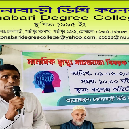
কোনাবাড়ী ডিগ্রি কলেজ
স্থাপিত: ১৯৯৫ খ্রী:
ডাকঘর:কোনাবাড়ী, গাজীপুর মহানগর, গাজীপুর-১৩৪৬,০১৩০৯-১০৯০৩৭
Email: konabaridegreecollege@yahoo.com