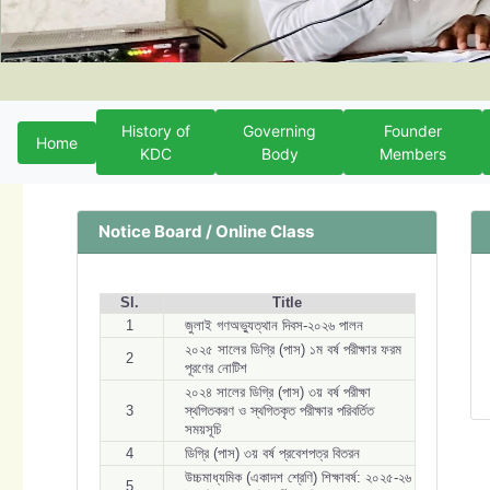
History of
Governing
Founder
Home
KDC
Body
Members
Notice Board / Online Class
Sl.
Title
1
জুলাই গণঅভ্যুত্থান দিবস-২০২৬ পালন
২০২৫ সালের ডিগ্রি (পাস) ১ম বর্ষ পরীক্ষার ফরম
2
পূরণের নোটিশ
২০২৪ সালের ডিগ্রি (পাস) ৩য় বর্ষ পরীক্ষা
3
স্থগিতকরণ ও স্থগিতকৃত পরীক্ষার পরিবর্তিত
সময়সূচি
4
ডিগ্রি (পাস) ৩য় বর্ষ প্রবেশপত্র বিতরন
উচ্চমাধ্যমিক (একাদশ শ্রেণি) শিক্ষাবর্ষ: ২০২৫-২৬
5