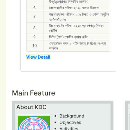
উপবৃত্তিপ্রাপ্ত শিক্ষার্থীর তালিকা
6
উচ্চমাধ্যমিক পরীক্ষা ২০২৬ আসন বিন্যাস
উচ্চমাধ্যমিক পরীক্ষা-২০২৬ বিদায় ও দোআ অনুষ্ঠান
7
২৮/০৬/২০২৬
উচ্চমাধ্যমিক পরীক্ষা-২০২৬ প্রবেশপত্র বিতরন
8
নোটিশ
9
ডিগ্রি (পাস) শ্রেণির ক্লাস রুটিন
একাডেমিক ভবন ও শহীদ মিনার নির্মাণের দরপত্র
10
আহবান
View Detail
Main Feature
About KDC
Background
Objectives
Activities