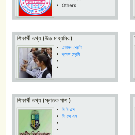
Others
শিক্ষার্থী তথ্য (উচ্চ মাধ্যমিক)
একাদশ শ্রেণি
দ্বাদশ শ্রেণি
শিক্ষার্থী তথ্য (স্নাতক পাশ )
বি বি এস
বি এস এস