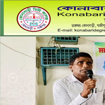
কো
ডাকঘর:কোনাব
Email: