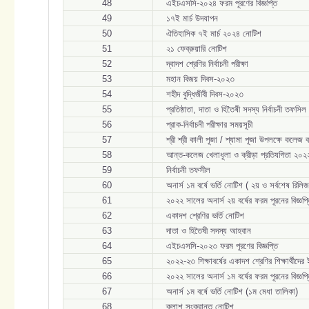
48
এইচএসসি-২০২৪ ফরম পূরণের বিজ্ঞপ্তি
49
১৭ই মার্চ উদযাপন
50
ঐতিহাসিক ৭ই মার্চ ২০২৪ নোটিশ
51
২১ ফেব্রুয়ারি নোটিশ
52
দ্বাদশ শ্রেণির নির্বাচনী পরীক্ষা
53
মহান বিজয় দিবস-২০২৩
54
শহীদ বুদ্ধিজীবী দিবস-২০২৩
55
প্রতিষ্ঠাতা, দাতা ও হিতৈষী সদস্য নির্বাচনী তফসিল
56
প্রাক-নির্বাচনী পরীক্ষার সময়সূচী
57
শ্রী শ্রী কালী পূজা / শ্যামা পূজা উপলক্ষে কলেজ 
58
আন্ত-কলেজ খেলাধূলা ও ক্রীড়া প্রতিযগিতা ২০২২
59
নির্বাচনী তফসীল
60
অনার্স ১ম বর্ষে ভর্তি নোটিশ ( ২য় ও সর্বশেষ রিলিজ
61
২০২২ সালের অনার্স ২য় বর্ষের ফরম পূরনের বিজ্ঞপ্
62
একাদশ শ্রেণির ভর্তি নোটিশ
63
দাতা ও হিতৈষী সদস্য আহবান
64
এইচএসসি-২০২৩ ফরম পূরণের বিজ্ঞপ্তি
65
২০২২-২৩ শিক্ষাবর্ষের একাদশ শ্রেণির শিক্ষার্থী
66
২০২২ সালের অনার্স ১ম বর্ষের ফরম পূরনের বিজ্ঞপ্
67
অনার্স ১ম বর্ষে ভর্তি নোটিশ (১ম মেধা তালিকা)
68
ক্লাশ সংক্রান্ত নোটিশ