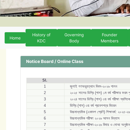
History of
Governing
Founder
Home
KDC
Body
Members
Notice Board / Online Class
Sl.
1
জুলাই গণঅভ্যুত্থান দিবস-২০২৬ পালন
2
২০২৫ সালের ডিগ্রি (পাস) ১ম বর্ষ পরীক্ষার ফরম 
3
২০২৪ সালের ডিগ্রি (পাস) ৩য় বর্ষ পরীক্ষা স্থগিতক
4
ডিগ্রি (পাস) ৩য় বর্ষ প্রবেশপত্র বিতরন
5
উচ্চমাধ্যমিক (একাদশ শ্রেণি) শিক্ষাবর্ষ: ২০২৫-২৬ উ
6
উচ্চমাধ্যমিক পরীক্ষা ২০২৬ আসন বিন্যাস
7
উচ্চমাধ্যমিক পরীক্ষা-২০২৬ বিদায় ও দোআ অনুষ্