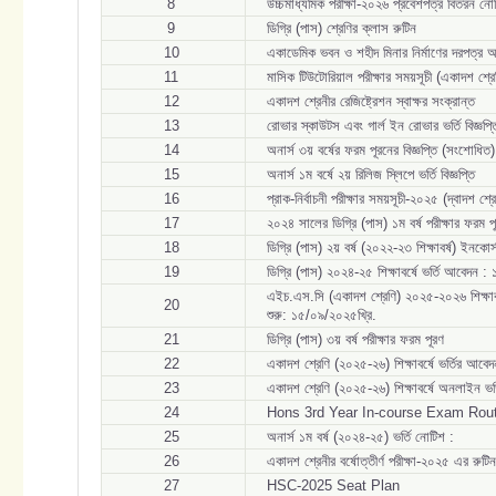
8
উচ্চমাধ্যমিক পরীক্ষা-২০২৬ প্রবেশপত্র বিতরন নো
9
ডিগ্রি (পাস) শ্রেণির ক্লাস রুটিন
10
একাডেমিক ভবন ও শহীদ মিনার নির্মাণের দরপত্র 
11
মাসিক টিউটোরিয়াল পরীক্ষার সময়সূচী (একাদশ শ
12
একাদশ শ্রেনীর রেজিষ্ট্রেশন স্বাক্ষর সংক্রান্ত
13
রোভার স্কাউটস এবং গার্ল ইন রোভার ভর্তি বিজ্ঞপ্ত
14
অনার্স ৩য় বর্ষের ফরম পূরনের বিজ্ঞপ্তি (সংশোধিত)
15
অনার্স ১ম বর্ষে ২য় রিলিজ স্লিপে ভর্তি বিজ্ঞপ্তি
16
প্রাক-নির্বাচনী পরীক্ষার সময়সূচী-২০২৫ (দ্বাদশ শ
17
২০২৪ সালের ডিগ্রি (পাস) ১ম বর্ষ পরীক্ষার ফরম
18
ডিগ্রি (পাস) ২য় বর্ষ (২০২২-২৩ শিক্ষাবর্ষ) ইনক
19
ডিগ্রি (পাস) ২০২৪-২৫ শিক্ষাবর্ষে ভর্তি আবেদন
এইচ.এস.সি (একাদশ শ্রেণি) ২০২৫-২০২৬ শিক্ষাবর
20
শুরু: ১৫/০৯/২০২৫খ্রি.
21
ডিগ্রি (পাস) ৩য় বর্ষ পরীক্ষার ফরম পূরণ
22
একাদশ শ্রেণি (২০২৫-২৬) শিক্ষাবর্ষে ভর্তির আবে
23
একাদশ শ্রেণি (২০২৫-২৬) শিক্ষাবর্ষে অনলাইন ভর
24
Hons 3rd Year In-course Exam Rou
25
অনার্স ১ম বর্ষ (২০২৪-২৫) ভর্তি নোটিশ :
26
একাদশ শ্রেনীর বর্ষোত্তীর্ণ পরীক্ষা-২০২৫ এর রুটি
27
HSC-2025 Seat Plan