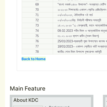
69
"বাংলা নববর্ষ-১৪৩০ উদযাপন"- সংক্রান্ত নোটিশ
70
২০২২-২৩ শিক্ষাবর্ষের একাদশ শ্রেণির রেজিষ্ট্রেশন
71
০২/০৩/২০২৩, ঐতিহাসিক ৭ই মার্চ
72
০২/০৩/২০২৩খ্রি. নির্বাচনী পরীক্ষার সময়সূচী
73
১৪.০২.২০২৩ “২১ ফেব্রুয়ারী, মহান আন্তর্জাতিক 
74
09.02.2023 শহীদ দিবস ও আন্তর্জাতিক মাতৃভা
75
৩১.০১.২০২৩ ক্লাশ রুটিন (সকল বিভাগ)
76
25/01/2023-স্বরস্বতী পূজা উপলক্ষ্যে কলেজ ব
77
18/01/2023-- একাদশ শ্রেনীতে ভর্তি সংক্রান্
78
জাতীয় শোক দিবস উপলক্ষে বৃক্ষরোপন কর্মসূচী
Back to Home
Main Feature
About KDC