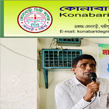
কো
ডাকঘর:কোনাব
Email: