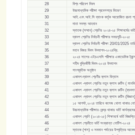
28
বিশ্ব পরিবেশ দিবস
29
উচ্চমাধ্যমিক পরীক্ষা প্রবেশপত্র বিতরণ
30
আই.এফ.আই.সি ব্যাংক কর্তৃক আয়োজিত রচনা প্
31
দাতা সদস্য আহবান
32
স্নাতক (সম্মান) শ্রেণির ২০২৪-২৫ শিক্ষাবর্ষের ভর্
33
দ্বাদশ শ্রেণির নির্বাচনী পরীক্ষার সময়সূচী-২০২৫
34
দ্বাদশ শ্রেণির নির্বাচনী পরীক্ষা 20/01/2025 তারি
35
মহান বিজয় দিবস উদযাপন-২০২৪খ্রি.
36
২০২৪ সালের এইচএসসি পরীক্ষার একাডেমিক ট্রান্
37
শহীদ বুদ্ধিজীবী দিবস-২০২৪ উদযাপন
38
সাংস্কৃতিক অনুষ্ঠান
39
একাদশ-দ্বাদশ শ্রেণীর ক্লাস বিন্যাস
40
একাদশ -দ্বাদশ শ্রেণির নতুন ক্লাস রুটিন ( মানব
41
একাদশ -দ্বাদশ শ্রেণির নতুন ক্লাস রুটিন (ব্যবসায়
42
একাদশ -দ্বাদশ শ্রেণির নতুন ক্লাস রুটিন (বিজ্ঞান
43
১৫ আগস্ট,২০২৪ তারিখে কলেজ খোলা থাকার ন
44
উচ্চমাধ্যমিক পরীক্ষার কেন্দ্র থাকায় ভর্তি কার্যক্রম
45
একাদশ শ্রেণি (২০২৪-২৫) শিক্ষাবর্ষে ভর্তি বিজ্ঞপ্তি
46
একাদশ শ্রেনীতে ভর্তি সংক্রান্ত নোটিশ-২০২৪
47
স্নাতক (পাস) ও সমমান পর্যায়ের উপবৃত্তির আবেদন 